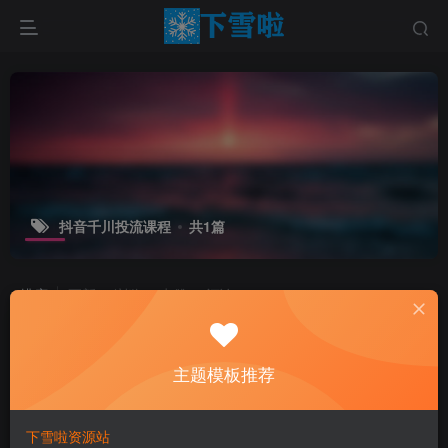
抖音千川投流课程
共1篇
排序
更新
浏览
点赞
评论
主题模板推荐
下雪啦资源站