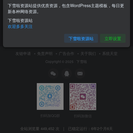
下雪啦资源站提供优质资源，包含WordPress主题模板，每日更
老九抖音千川投流课程（非常
新各种网络资源。
干货）
下雪啦资源站
付费资源
5
视频教程
￥
欢迎多多关注
7月5日 12:55
11
下雪啦资源站
立即设置
友链申请
免责声明
广告合作
关于我们
系统天堂
Copyright © 2025 ·
下雪啦
扫码加QQ群
扫码加微信
全站浏览量 449,452 次 | 已稳定运行：
6年2个月6天