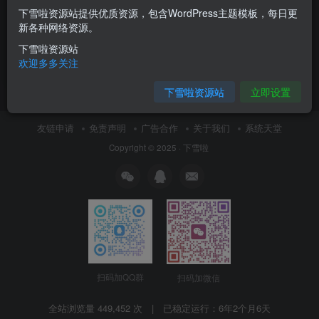
下雪啦资源站提供优质资源，包含WordPress主题模板，每日更
绿色废旧用品回收网站源码 织
新各种网络资源。
梦dede模板 [带手机版数据同
步]
下雪啦资源站
付费资源
0.01
DedeCMS
￥
欢迎多多关注
6月10日 19:43
5
下雪啦资源站
立即设置
友链申请
免责声明
广告合作
关于我们
系统天堂
Copyright © 2025 ·
下雪啦
扫码加QQ群
扫码加微信
全站浏览量 449,452 次 | 已稳定运行：
6年2个月6天