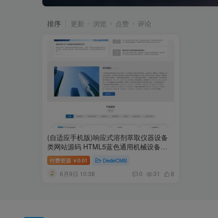
排序
更新
浏览
点赞
评论
(自适应手机版)响应式溶剂萃取仪器设备
类网站源码 HTML5蓝色通用机械设备网
站织梦模板
付费资源
0.01
DedeCMS
￥
6月9日 10:38
0
31
8