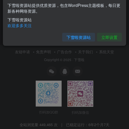
下雪啦资源站提供优质资源，包含WordPress主题模板，每日更
Atom一款开源好用的代码编辑
新各种网络资源。
器
下雪啦资源站
工具分享
欢迎多多关注
12月22日 11:29
0
下雪啦资源站
立即设置
友链申请
免责声明
广告合作
关于我们
系统天堂
Copyright © 2025 ·
下雪啦
扫码加QQ群
扫码加微信
全站浏览量 449,465 次 | 已稳定运行：
6年2个月7天