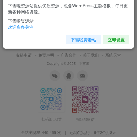
下雪啦资源站提供优质资源，包含WordPress主题模板，每日更
人脸识别教程 – 含源码课件完
新各种网络资源。
整版
下雪啦资源站
付费资源
9.9
视频教程
￥
欢迎多多关注
8月19日 15:20
7
下雪啦资源站
立即设置
友链申请
免责声明
广告合作
关于我们
系统天堂
Copyright © 2025 ·
下雪啦
扫码加QQ群
扫码加微信
全站浏览量 449,465 次 | 已稳定运行：
6年2个月8天