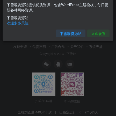
下雪啦资源站提供优质资源，包含WordPress主题模板，每日更
微软Win10版本 2004 正式版
新各种网络资源。
官方 ISO 镜像下载大全
下雪啦资源站
Windows10
欢迎多多关注
6月7日 15:59
0
下雪啦资源站
立即设置
友链申请
免责声明
广告合作
关于我们
系统天堂
Copyright © 2025 ·
下雪啦
扫码加QQ群
扫码加微信
全站浏览量 449,448 次 | 已稳定运行：
6年2个月5天