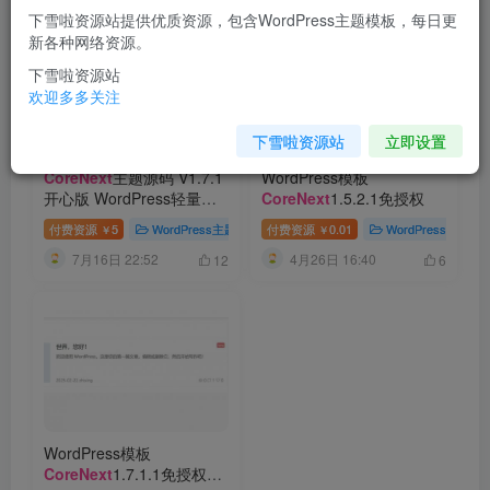
下雪啦资源站提供优质资源，包含WordPress主题模板，每日更
新各种网络资源。
下雪啦资源站
欢迎多多关注
下雪啦资源站
立即设置
CoreNext
主题源码 V1.7.1
WordPress模板
开心版 WordPress轻量高
CoreNext
1.5.2.1免授权
性能主题
付费资源
5
WordPress主题
# WordPress模板
付费资源
0.01
# CoreNext主题源码
WordPress主题
￥
￥
7月16日 22:52
4月26日 16:40
12
6
WordPress模板
CoreNext
1.7.1.1免授权开