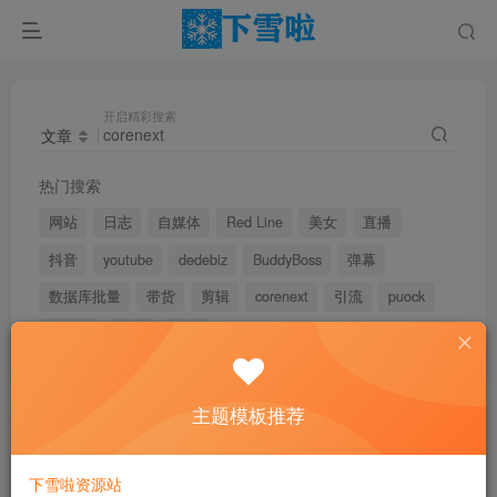
开启精彩搜索
文章
热门搜索
网站
日志
自媒体
Red Line
美女
直播
抖音
youtube
dedebiz
BuddyBoss
弹幕
数据库批量
带货
剪辑
corenext
引流
puock
小红书
私域
电商
主题模板推荐
文章
用户
版块
帖子
下雪啦资源站
搜索[
corenext
]，共找到
3
个文章