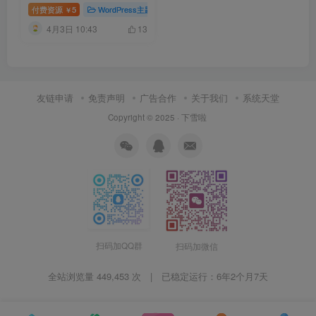
心版
付费资源
5
WordPress主题
# WordPress
# WordPress主题
# Cor
￥
4月3日 10:43
13
友链申请
免责声明
广告合作
关于我们
系统天堂
Copyright © 2025 ·
下雪啦
扫码加QQ群
扫码加微信
全站浏览量 449,453 次 | 已稳定运行：
6年2个月7天