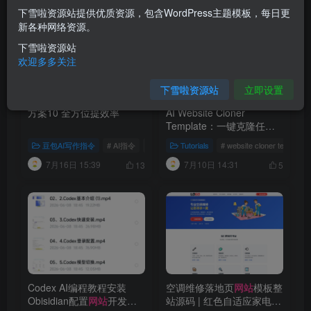
下雪啦资源站提供优质资源，包含WordPress主题模板，每日更
新各种网络资源。
下雪啦资源站
欢迎多多关注
下雪啦资源站
立即设置
方案10 全方位提效率
AI Website Cloner
Template：一键克隆任意
网站
的开源神器
豆包AI写作指令
# AI指令
# 豆包AI指令
Tutorials
# AI写作指令
# website cloner t
7月16日 15:39
7月10日 14:31
13
5
Codex AI编程教程安装
空调维修落地页
网站
模板整
Obisidian配置
网站
开发项
站源码 | 红色自适应家电维