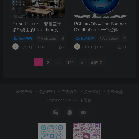
Exton Linux：一套覆盖十
PCLinuxOS – The Boomer
多种桌面的Live Linux发行
Distribution：一个经典
版合集
Linux发行版的深度解析
技术教程
# Arch Linux
# ghostbsd简单优雅的桌面 bsd 操作系统全面解析
技术教程
# Arch Linux
# ai教程
5月21日 21:37
5月21日 21:32
7
11
1
2
…
141
跳转
友链申请
免责声明
广告合作
关于我们
系统天堂
Copyright © 2025 ·
下雪啦