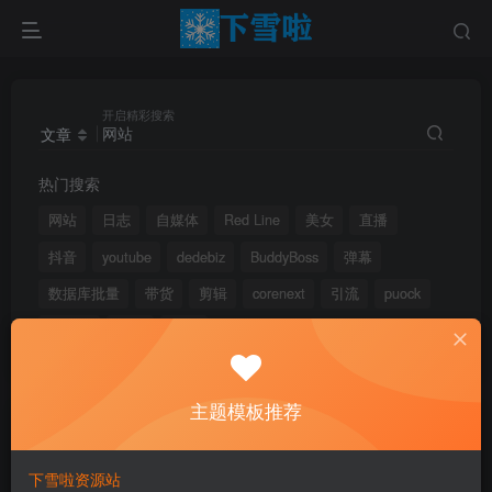
开启精彩搜索
文章
热门搜索
网站
日志
自媒体
Red Line
美女
直播
抖音
youtube
dedebiz
BuddyBoss
弹幕
数据库批量
带货
剪辑
corenext
引流
puock
小红书
私域
电商
主题模板推荐
文章
用户
版块
帖子
下雪啦资源站
搜索[
网站
]，共找到
1689
个文章