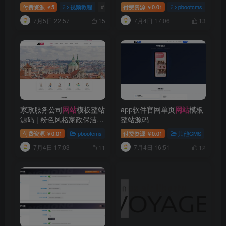
目实战课程
修上门服务建站源码带紧急
付费资源
5
视频教程
# codex教程
付费资源
# codex视频
0.01
pbootcms
# pb
￥
￥
报修
7月5日 22:57
7月4日 17:06
15
13
家政服务公司
网站
模板整站
app软件官网单页
网站
模板
源码 | 粉色风格家政保洁企
整站源码
业官网 PHP 源码带预约功
付费资源
0.01
pbootcms
# pbootcms模板
付费资源
0.01
# 家政网站模板
其他CMS
# 家政
# HT
￥
￥
能
7月4日 17:03
7月4日 16:51
11
12