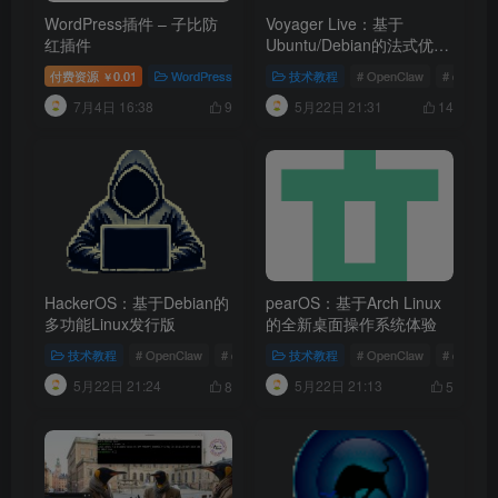
WordPress插件 – 子比防
Voyager Live：基于
红插件
Ubuntu/Debian的法式优雅
Linux发行版
付费资源
0.01
WordPress主题
# WordPress插件
技术教程
# OpenClaw
# 子比防红插件
# docker
￥
7月4日 16:38
5月22日 21:31
9
14
HackerOS：基于Debian的
pearOS：基于Arch Linux
多功能Linux发行版
的全新桌面操作系统体验
技术教程
# OpenClaw
# docker
# 运维云计算
技术教程
# OpenClaw
# docker
5月22日 21:24
5月22日 21:13
8
5